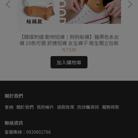
 手
【韓版刺繡 動物短襪｜狗狗船襪】糖果色系女
臺
襪 10色可選 舒適短襪 女生襪子 衛生獨立包裝
無
NT$35
加入購物車
關於我們
查詢
關於我們
我的帳戶
退款政策
防詐騙資訊
服務條款
聯絡資訊
客服專線：0920602766