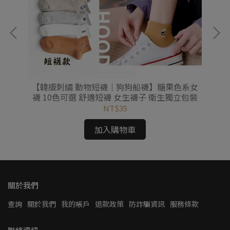
b充
【韓版刺繡 動物短襪｜狗狗船襪】糖果色系女
臺
日本
襪 10色可選 舒適短襪 女生襪子 衛生獨立包裝
無
NT$35
加入購物車
關於我們
查詢
關於我們
我的帳戶
退款政策
防詐騙資訊
服務條款