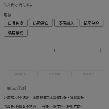
供貨狀況:
尚有庫存
規格
日暖鴨橙
奶霜露白
墨硯鐵灰
鼠尾草綠
曉暮櫻粉
商品介紹
規格說明
運送方式
商品介紹
外層採304不銹鋼，表層的噴塑工藝做的好，質感很好
內部是316優質不銹鋼，小小的一個放包包裡很方便~