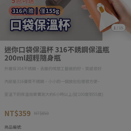
1
/
15
迷你口袋保溫杯 316不銹鋼保溫瓶
200ml超輕隨身瓶
外層採304不銹鋼，表層的噴塑工藝做的好，質感很好
內部是316優質不銹鋼，小小的一個放包包裡很方便~
室溫下的保溫效果實測大約6小時以上(從100度到55度)
NT$359
NT$850
商品編號: