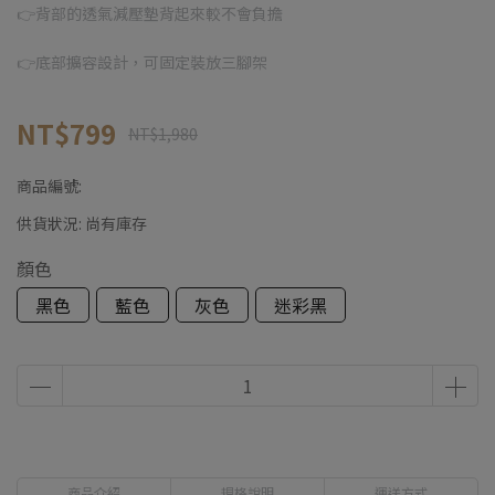
👉背部的透氣減壓墊背起來較不會負擔
👉底部擴容設計，可固定裝放三腳架
NT$799
NT$1,980
商品編號:
供貨狀況:
尚有庫存
顏色
黑色
藍色
灰色
迷彩黑
商品介紹
規格說明
運送方式