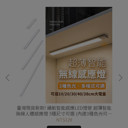
 手
臺灣現貨新款! 續航智能感應LED燈管 超薄智能
新
無線人體感應燈 5種尺寸可選 (內建3種色光可隨
割
意調節)
NT$129