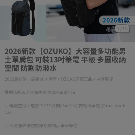
1
/
13
2026新款【OZUKO】大容量多功能男
士單肩包 可裝13吋筆電 平板 多層收納
空間 防割防潑水
2026最新款！高質感 ⚜保證⚜OZUKO原廠正品⚜台灣現貨！
推薦這款🔥大容量防割防潑水單肩包🔥
👉專屬空間，能放下12.9吋的iPad/13吋的輕薄筆電(如macbook
13)
👉大容量收納空間讓您的物品乖乖歸位