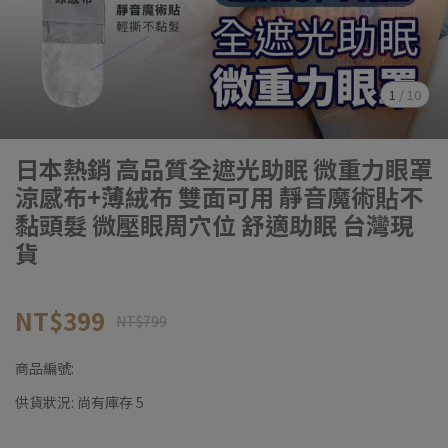
1
/
10
日本熱銷 高品質全遮光助眠 微重力眼罩
涼感布+薄絨布 雙面可用 靜音魔術貼不
黏頭髮 微壓眼周穴位 舒適助眠 台灣現
貨
NT$399
NT$799
商品編號:
供貨狀況:
尚有庫存 5