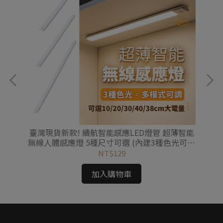
 觸
臺灣現貨新款! 續航智能感應LED燈管 超薄智能
旗
無線人體感應燈 5種尺寸可選 (內建3種色光可隨
器
意調節)
NT$129
加入購物車